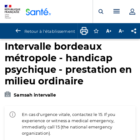
Panneau de gestion des cookies
Menu pr
Ouvrir la rech
Retour à l'établissement
Connectez-vous pour
Augmenter la t
Diminuer 
Pa
Intervalle bordeaux
métropole - handicap
psychique - prestation en
milieu ordinaire
Samsah intervalle
En cas d'urgence vitale, contactez le 15. If you
experience or witness a medical emergency,
immediatly call 15 (the national emergency
organization).