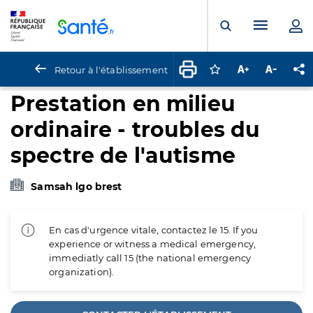
Panneau de gestion des cookies
Menu pr
Ouvrir la rech
Retour à l'établissement
Connectez-vous pour
Augmenter la t
Diminuer 
Pa
Prestation en milieu
ordinaire - troubles du
spectre de l'autisme
Samsah lgo brest
En cas d'urgence vitale, contactez le 15. If you
experience or witness a medical emergency,
immediatly call 15 (the national emergency
organization).