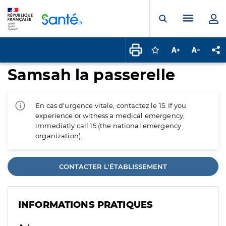
Panneau de gestion des cookies
Menu pr
Ouvrir la rech
Connectez-vous pour
Augmenter la t
Diminuer 
Pa
Samsah la passerelle
En cas d'urgence vitale, contactez le 15. If you
experience or witness a medical emergency,
immediatly call 15 (the national emergency
organization).
CONTACTER L'ÉTABLISSEMENT
INFORMATIONS PRATIQUES