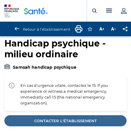
Panneau de gestion des cookies
Menu pr
Ouvrir la rech
Retour à l'établissement
Connectez-vous pour
Augmenter la t
Diminuer 
Pa
Handicap psychique -
milieu ordinaire
Samsah handicap psychique
En cas d'urgence vitale, contactez le 15. If you
experience or witness a medical emergency,
immediatly call 15 (the national emergency
organization).
CONTACTER L'ÉTABLISSEMENT