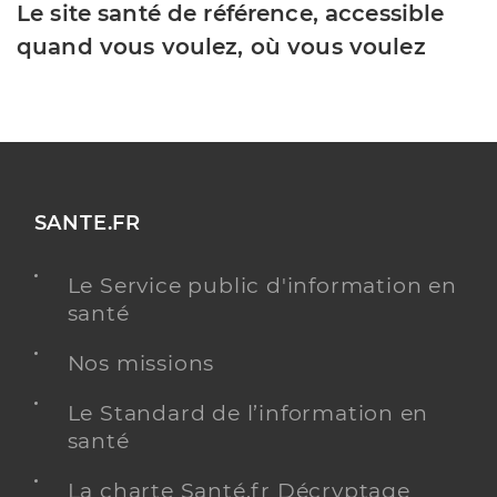
Le site santé de référence, accessible
quand vous voulez, où vous voulez
SANTE.FR
Le Service public d'information en
santé
Nos missions
Le Standard de l’information en
santé
La charte Santé.fr Décryptage