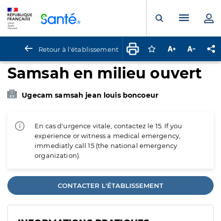
Panneau de gestion des cookies
Menu pr
Ouvrir la rech
Retour à l'établissement
Connectez-vous pour
Augmenter la t
Diminuer 
Pa
Samsah en milieu ouvert
Ugecam samsah jean louis boncoeur
En cas d'urgence vitale, contactez le 15. If you
experience or witness a medical emergency,
immediatly call 15 (the national emergency
organization).
CONTACTER L'ÉTABLISSEMENT