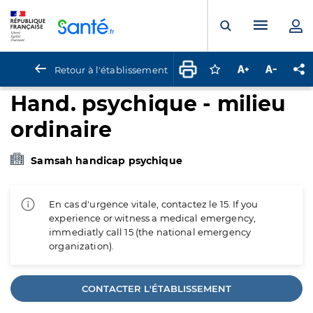
Panneau de gestion des cookies
Menu pr
Ouvrir la rech
Retour à l'établissement
Connectez-vous pour
Augmenter la t
Diminuer 
Pa
Hand. psychique - milieu
ordinaire
Samsah handicap psychique
En cas d'urgence vitale, contactez le 15. If you
experience or witness a medical emergency,
immediatly call 15 (the national emergency
organization).
CONTACTER L'ÉTABLISSEMENT