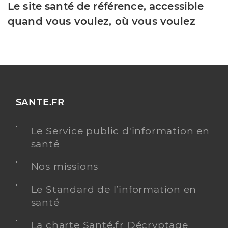
Le site santé de référence, accessible
quand vous voulez, où vous voulez
SANTE.FR
Le Service public d'information en
santé
Nos missions
Le Standard de l’information en
santé
La charte Santé.fr Décryptage