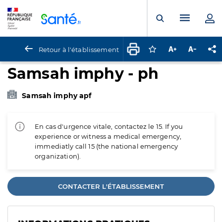
Panneau de gestion des cookies
Menu pr
Ouvrir la rech
Retour à l'établissement
Connectez-vous pour
Augmenter la t
Diminuer 
Pa
Samsah imphy - ph
Samsah imphy apf
En cas d'urgence vitale, contactez le 15. If you
experience or witness a medical emergency,
immediatly call 15 (the national emergency
organization).
CONTACTER L'ÉTABLISSEMENT