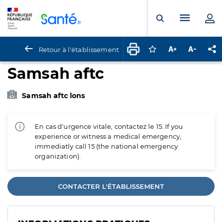
Panneau de gestion des cookies
Menu pr
Ouvrir la rech
Retour à l'établissement
Connectez-vous pour
Augmenter la t
Diminuer 
Pa
Samsah aftc
Samsah aftc lons
En cas d'urgence vitale, contactez le 15. If you
experience or witness a medical emergency,
immediatly call 15 (the national emergency
organization).
CONTACTER L'ÉTABLISSEMENT