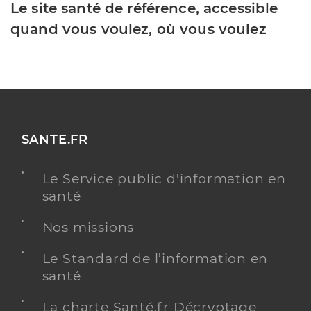
Le site santé de référence, accessible
quand vous voulez, où vous voulez
SANTE.FR
Le Service public d'information en
santé
Nos missions
Le Standard de l’information en
santé
La charte Santé.fr Décryptage