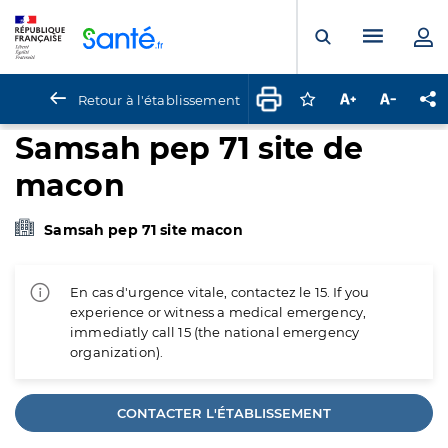
Panneau de gestion des cookies
Menu pr
Ouvrir la rech
Retour à l'établissement
Connectez-vous pour
Augmenter la t
Diminuer 
Pa
Samsah pep 71 site de
macon
Samsah pep 71 site macon
En cas d'urgence vitale, contactez le 15. If you
experience or witness a medical emergency,
immediatly call 15 (the national emergency
organization).
CONTACTER L'ÉTABLISSEMENT