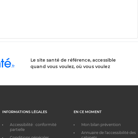
Le site santé de référence, accessible
quand vous voulez, où vous voulez
INFORMATIONS LÉGALES
EN CE MOMENT
Accessibilité : conformité
Mon bilan prévention
partielle
Annuaire de l'accessibilité des
Conditions générales
cabinets