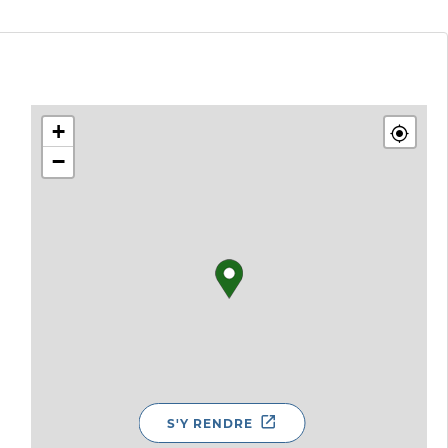
+
−
S'Y RENDRE