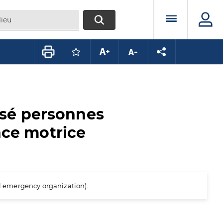
Menu prin
RECHERCHER
Connectez-vous pour mettre ce conte
Augmenter la taille du texte
Diminuer la taille du te
Partager la pag
isé personnes
nce motrice
al emergency organization).