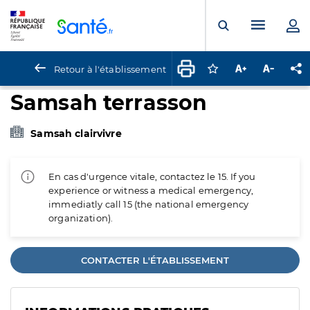
Panneau de gestion des cookies
Menu pr
Ouvrir la rech
Retour à l'établissement
Connectez-vous pour
Augmenter la t
Diminuer 
Pa
Samsah terrasson
Samsah clairvivre
En cas d'urgence vitale, contactez le 15. If you
experience or witness a medical emergency,
immediatly call 15 (the national emergency
organization).
CONTACTER L'ÉTABLISSEMENT