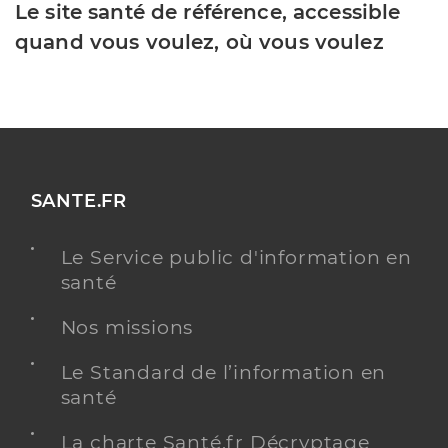
Le site santé de référence, accessible
quand vous voulez, où vous voulez
SANTE.FR
Le Service public d'information en
santé
Nos missions
Le Standard de l’information en
santé
La charte Santé.fr Décryptage