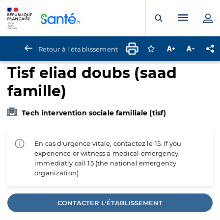
Panneau de gestion des cookies
Menu pr
Ouvrir la rech
Retour à l'établissement
Connectez-vous pour
Augmenter la t
Diminuer 
Pa
Tisf eliad doubs (saad
famille)
Tech intervention sociale familiale (tisf)
En cas d'urgence vitale, contactez le 15. If you
experience or witness a medical emergency,
immediatly call 15 (the national emergency
organization).
CONTACTER L'ÉTABLISSEMENT