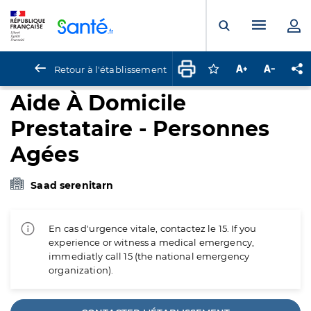
Panneau de gestion des cookies
Menu pr
Ouvrir la rech
Retour à l'établissement
Connectez-vous pour
Augmenter la t
Diminuer 
Pa
Aide À Domicile
Prestataire - Personnes
Agées
Saad serenitarn
En cas d'urgence vitale, contactez le 15. If you
experience or witness a medical emergency,
immediatly call 15 (the national emergency
organization).