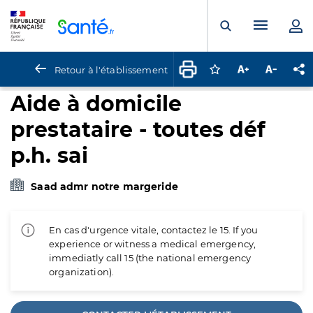
Panneau de gestion des cookies
Menu pr
Ouvrir la rech
Retour à l'établissement
Connectez-vous pour
Augmenter la t
Diminuer 
Pa
Aide à domicile
prestataire - toutes déf
p.h. sai
Saad admr notre margeride
En cas d'urgence vitale, contactez le 15. If you
experience or witness a medical emergency,
immediatly call 15 (the national emergency
organization).