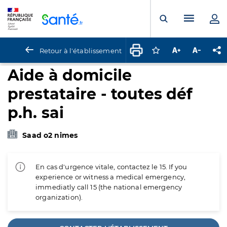
Panneau de gestion des cookies
Menu pr
Ouvrir la rech
Retour à l'établissement
Connectez-vous pour
Augmenter la t
Diminuer 
Pa
Aide à domicile
prestataire - toutes déf
p.h. sai
Saad o2 nimes
En cas d'urgence vitale, contactez le 15. If you
experience or witness a medical emergency,
immediatly call 15 (the national emergency
organization).