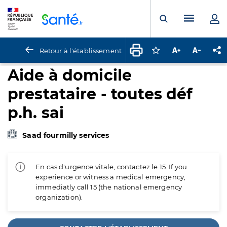
Panneau de gestion des cookies
Menu pr
Ouvrir la rech
Retour à l'établissement
Connectez-vous pour
Augmenter la t
Diminuer 
Pa
Aide à domicile
prestataire - toutes déf
p.h. sai
Saad fourmilly services
En cas d'urgence vitale, contactez le 15. If you
experience or witness a medical emergency,
immediatly call 15 (the national emergency
organization).