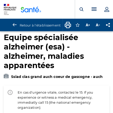
Panneau de gestion des cookies
Menu pr
Ouvrir la rech
Retour à l'établissement
Connectez-vous pour
Augmenter la t
Diminuer 
Pa
Equipe spécialisée
alzheimer (esa) -
alzheimer, maladies
apparentées
Ssiad cias grand auch coeur de gascogne - auch
En cas d'urgence vitale, contactez le 15. If you
experience or witness a medical emergency,
immediatly call 15 (the national emergency
organization).