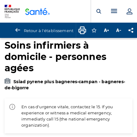
Panneau de gestion des cookies
Menu pr
Ouvrir la rech
Retour à l'établissement
Connectez-vous pour
Augmenter la t
Diminuer 
Pa
Soins infirmiers à
domicile - personnes
agées
Ssiad pyrene plus bagneres-campan - bagneres-
de-bigorre
En cas d'urgence vitale, contactez le 15. If you
experience or witness a medical emergency,
immediatly call 15 (the national emergency
organization).