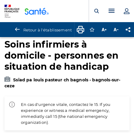
Panneau de gestion des cookies
Menu pr
Ouvrir la rech
Retour à l'établissement
Connectez-vous pour
Augmenter la t
Diminuer 
Pa
Soins infirmiers à
domicile - personnes en
situation de handicap
Ssiad pa louis pasteur ch bagnols - bagnols-sur-
ceze
En cas d'urgence vitale, contactez le 15. If you
experience or witness a medical emergency,
immediatly call 15 (the national emergency
organization).