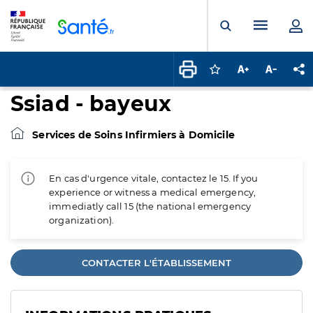
Panneau de gestion des cookies
Menu pr
Ouvrir la rech
Connectez-vous pour
Augmenter la t
Diminuer 
Pa
Ssiad - bayeux
Services de Soins Infirmiers à Domicile
En cas d'urgence vitale, contactez le 15. If you
experience or witness a medical emergency,
immediatly call 15 (the national emergency
organization).
CONTACTER L'ÉTABLISSEMENT