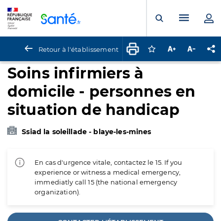
Panneau de gestion des cookies
Menu pr
Ouvrir la rech
Retour à l'établissement
Connectez-vous pour
Augmenter la t
Diminuer 
Pa
Soins infirmiers à
domicile - personnes en
situation de handicap
Ssiad la soleillade - blaye-les-mines
En cas d'urgence vitale, contactez le 15. If you
experience or witness a medical emergency,
immediatly call 15 (the national emergency
organization).