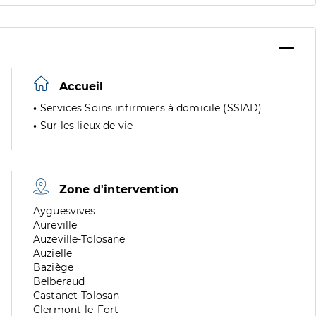
Accueil
Services Soins infirmiers à domicile (SSIAD)
Sur les lieux de vie
Zone d'intervention
Zone
Ayguesvives
de
Zone
Aureville
division
de
Zone
Auzeville-Tolosane
division
de
Zone
Auzielle
division
de
Zone
Baziège
division
de
Zone
Belberaud
division
de
Zone
Castanet-Tolosan
division
de
Zone
Clermont-le-Fort