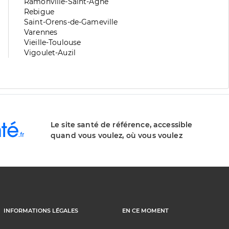
division
de
Zone
Ramonville-Saint-Agne
division
de
Zone
Rebigue
division
de
Zone
Saint-Orens-de-Gameville
division
de
Zone
Varennes
division
de
Zone
Vieille-Toulouse
division
de
Zone
Vigoulet-Auzil
division
de
division
Le site santé de référence, accessible
quand vous voulez, où vous voulez
INFORMATIONS LÉGALES
EN CE MOMENT