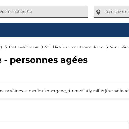
D)
Castanet-Tolosan
Ssiad le tolosan - castanet-tolosan
Soins infir
le - personnes agées
ience or witness a medical emergency, immediatly call 15 (the nation