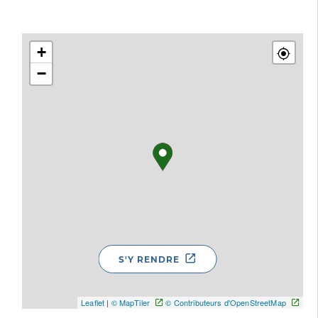
+
−
S'Y RENDRE
Leaflet
|
© MapTiler
© Contributeurs d'OpenStreetMap