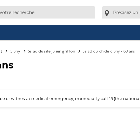
D)
Cluny
Ssiad du site julien griffon
Ssiad du ch de cluny - 60 ans
ans
ience or witness a medical emergency, immediatly call 15 (the nation