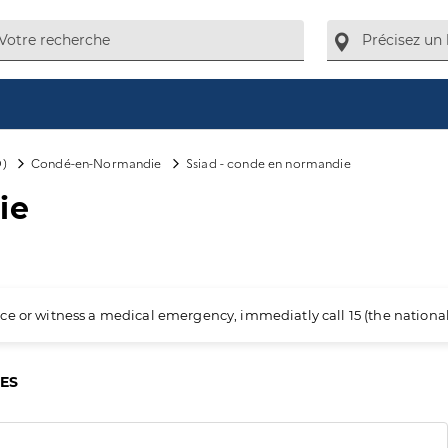
D)
Condé-en-Normandie
Ssiad - conde en normandie
ie
ience or witness a medical emergency, immediatly call 15 (the nation
CES