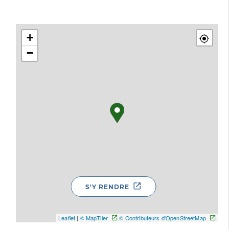
+
−
S'Y RENDRE
Leaflet
|
© MapTiler
© Contributeurs d'OpenStreetMap