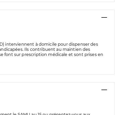
IAD) interviennent à domicile pour dispenser des
ndicapées. Ils contribuent au maintien des
se font sur prescription médicale et sont prises en
tement le SAMU au 15 ou présentez-vous aux