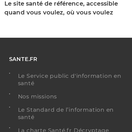
Le site santé de référence, accessible
quand vous voulez, où vous voulez
SANTE.FR
Le Service public d'information en
santé
Nos missions
Le Standard de l’information en
santé
La charte Santé.fr Décryptage