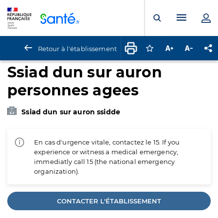
Panneau de gestion des cookies
Menu pr
Ouvrir la rech
Retour à l'établissement
Connectez-vous pour
Augmenter la t
Diminuer 
Pa
Ssiad dun sur auron
personnes agees
Ssiad dun sur auron ssidde
En cas d'urgence vitale, contactez le 15. If you
experience or witness a medical emergency,
immediatly call 15 (the national emergency
organization).
CONTACTER L'ÉTABLISSEMENT