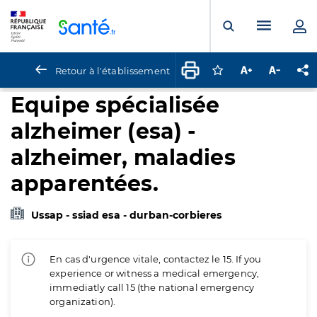
Panneau de gestion des cookies
Menu pr
Ouvrir la rech
Retour à l'établissement
Connectez-vous pour
Augmenter la t
Diminuer 
Pa
Equipe spécialisée
alzheimer (esa) -
alzheimer, maladies
apparentées.
Ussap - ssiad esa - durban-corbieres
En cas d'urgence vitale, contactez le 15. If you
experience or witness a medical emergency,
immediatly call 15 (the national emergency
organization).