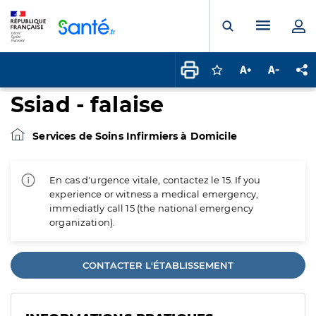
Panneau de gestion des cookies
Menu pr
Ouvrir la rech
Connectez-vous pour
Augmenter la t
Diminuer 
Pa
Ssiad - falaise
Services de Soins Infirmiers à Domicile
En cas d'urgence vitale, contactez le 15. If you
experience or witness a medical emergency,
immediatly call 15 (the national emergency
organization).
CONTACTER L'ÉTABLISSEMENT