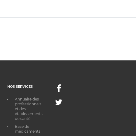
NOS SERVICES
Facebook
Annuaire des
Twitter
professionnels
et des
établissements
de santé
Base de
médicaments