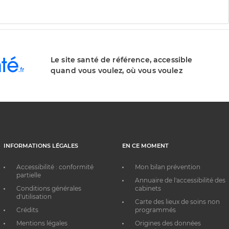
Le site santé de référence, accessible
quand vous voulez, où vous voulez
INFORMATIONS LÉGALES
EN CE MOMENT
Accessibilité : conformité
Mon bilan prévention
partielle
Annuaire de l'accessibilité des
Conditions générales
cabinets
d'utilisation
Carte des lieux de soins non
Crédits
programmés
Mentions légales
Origines des données