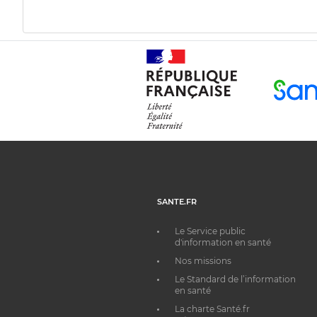
SANTE.FR
Le Service public
d'information en santé
Nos missions
Le Standard de l’information
en santé
La charte Santé.fr