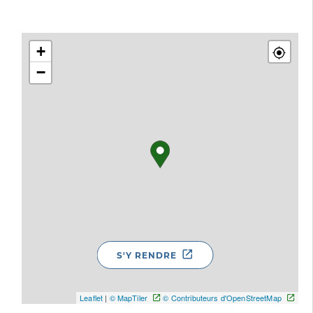
+
−
S'Y RENDRE
Leaflet
|
© MapTiler
© Contributeurs d'OpenStreetMap