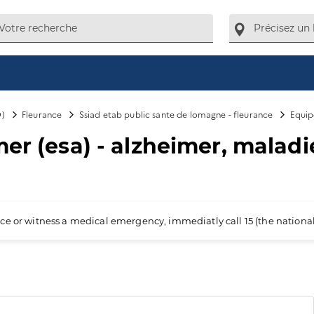
D)
Fleurance
Ssiad etab public sante de lomagne - fleurance
Equip
mer (esa) - alzheimer, malad
ience or witness a medical emergency, immediatly call 15 (the nation