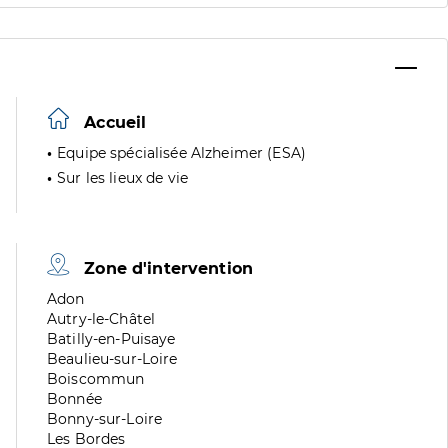
Accueil
Equipe spécialisée Alzheimer (ESA)
Sur les lieux de vie
Zone d'intervention
Zone
Adon
de
Zone
Autry-le-Châtel
division
de
Zone
Batilly-en-Puisaye
division
de
Zone
Beaulieu-sur-Loire
division
de
Zone
Boiscommun
division
de
Zone
Bonnée
division
de
Zone
Bonny-sur-Loire
division
de
Zone
Les Bordes