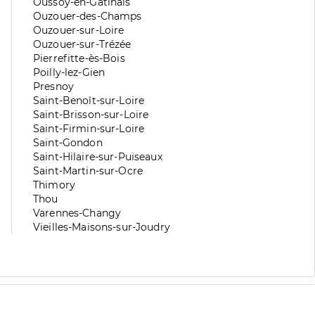
division
de
Zone
Oussoy-en-Gâtinais
division
de
Zone
Ouzouer-des-Champs
division
de
Zone
Ouzouer-sur-Loire
division
de
Zone
Ouzouer-sur-Trézée
division
de
Zone
Pierrefitte-ès-Bois
division
de
Zone
Poilly-lez-Gien
division
de
Zone
Presnoy
division
de
Zone
Saint-Benoît-sur-Loire
division
de
Zone
Saint-Brisson-sur-Loire
division
de
Zone
Saint-Firmin-sur-Loire
division
de
Zone
Saint-Gondon
division
de
Zone
Saint-Hilaire-sur-Puiseaux
division
de
Zone
Saint-Martin-sur-Ocre
division
de
Zone
Thimory
division
de
Zone
Thou
division
de
Zone
Varennes-Changy
division
de
Zone
Vieilles-Maisons-sur-Joudry
division
de
division