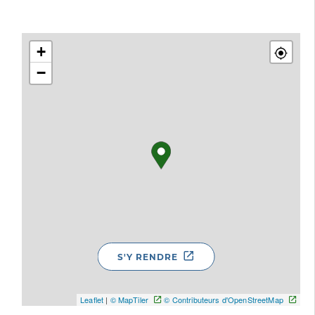
+
−
S'Y RENDRE
Leaflet
|
© MapTiler
© Contributeurs d'OpenStreetMap