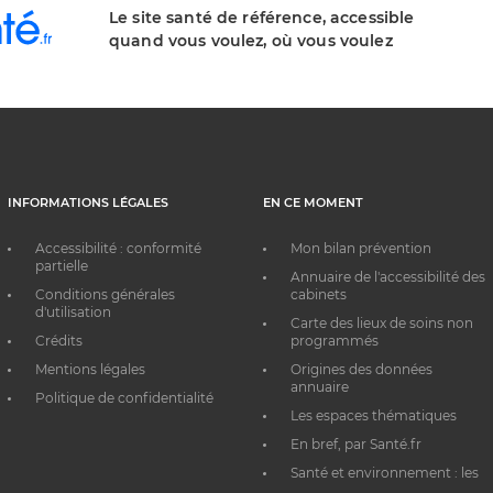
Le site santé de référence, accessible
quand vous voulez, où vous voulez
INFORMATIONS LÉGALES
EN CE MOMENT
Accessibilité : conformité
Mon bilan prévention
partielle
Annuaire de l'accessibilité des
Conditions générales
cabinets
d'utilisation
Carte des lieux de soins non
Crédits
programmés
Mentions légales
Origines des données
annuaire
Politique de confidentialité
Les espaces thématiques
En bref, par Santé.fr
Santé et environnement : les
bons réflexes au quotidien