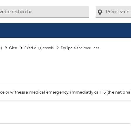
D)
Gien
Ssiad du giennois
Equipe alzheimer - esa
ience or witness a medical emergency, immediatly call 15 (the nation