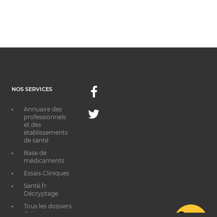
NOS SERVICES
Facebook
Annuaire des
Twitter
professionnels
et des
établissements
de santé
Base de
médicaments
Essais Cliniques
Santé.fr
Décryptage
Tous les dossiers
thématiques