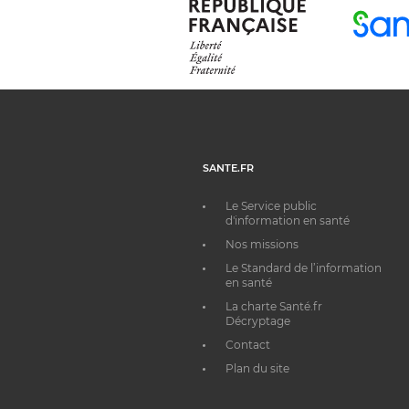
SANTE.FR
Le Service public
d'information en santé
Nos missions
Le Standard de l’information
en santé
La charte Santé.fr
Décryptage
Contact
Plan du site