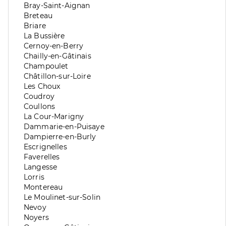
division
de
Zone
Bray-Saint-Aignan
division
de
Zone
Breteau
division
de
Zone
Briare
division
de
Zone
La Bussière
division
de
Zone
Cernoy-en-Berry
division
de
Zone
Chailly-en-Gâtinais
division
de
Zone
Champoulet
division
de
Zone
Châtillon-sur-Loire
division
de
Zone
Les Choux
division
de
Zone
Coudroy
division
de
Zone
Coullons
division
de
Zone
La Cour-Marigny
division
de
Zone
Dammarie-en-Puisaye
division
de
Zone
Dampierre-en-Burly
division
de
Zone
Escrignelles
division
de
Zone
Faverelles
division
de
Zone
Langesse
division
de
Zone
Lorris
division
de
Zone
Montereau
division
de
Zone
Le Moulinet-sur-Solin
division
de
Zone
Nevoy
division
de
Zone
Noyers