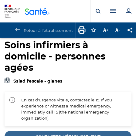
Panneau de gestion des cookies
Menu pr
Ouvrir la rech
Retour à l'établissement
Connectez-vous pour
Augmenter la t
Diminuer 
Pa
Soins infirmiers à
domicile - personnes
agées
Ssiad l'escale - glanes
En cas d'urgence vitale, contactez le 15. If you
experience or witness a medical emergency,
immediatly call 15 (the national emergency
organization).