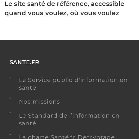
Le site santé de référence, accessible
quand vous voulez, où vous voulez
SANTE.FR
Le Service public d'information en
santé
Nos missions
Le Standard de l’information en
santé
La charte Santé.fr Décryptage