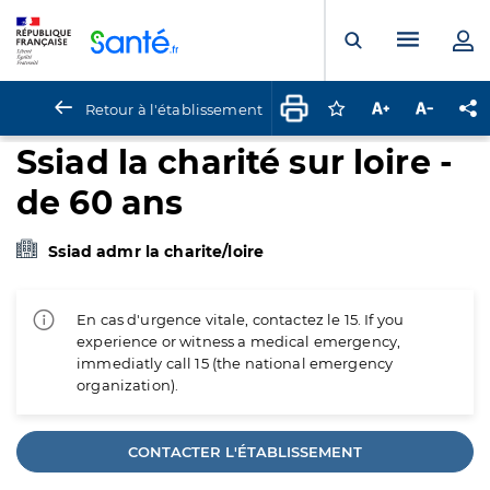
Panneau de gestion des cookies
Menu pr
Ouvrir la rech
Retour à l'établissement
Connectez-vous pour
Augmenter la t
Diminuer 
Pa
Ssiad la charité sur loire -
de 60 ans
Ssiad admr la charite/loire
En cas d'urgence vitale, contactez le 15. If you
experience or witness a medical emergency,
immediatly call 15 (the national emergency
organization).
CONTACTER L'ÉTABLISSEMENT