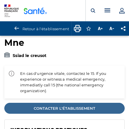
Panneau de gestion des cookies
Menu pr
Ouvrir la rech
Retour à l'établissement
Connectez-vous pour
Augmenter la t
Diminuer 
Pa
Mne
Ssiad le creusot
En cas d'urgence vitale, contactez le 15. If you
experience or witness a medical emergency,
immediatly call 15 (the national emergency
organization).
CONTACTER L'ÉTABLISSEMENT