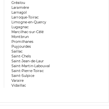
division
de
Zone
Gréalou
division
de
Zone
Laramière
division
de
Zone
Larnagol
division
de
Zone
Larroque-Toirac
division
de
Zone
Limogne-en-Quercy
division
de
Zone
Lugagnac
division
de
Zone
Marcilhac-sur-Célé
division
de
Zone
Montbrun
division
de
Zone
Promilhanes
division
de
Zone
Puyjourdes
division
de
Zone
Saillac
division
de
Zone
Saint-Chels
division
de
Zone
Saint-Jean-de-Laur
division
de
Zone
Saint-Martin-Labouval
division
de
Zone
Saint-Pierre-Toirac
division
de
Zone
Saint-Sulpice
division
de
Zone
Varaire
division
de
Zone
Vidaillac
division
de
division