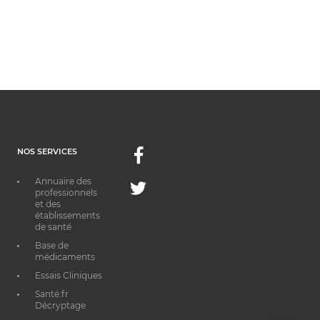
NOS SERVICES
Facebook
Annuaire des
Twitter
professionnels
et des
établissements
de santé
Base de
médicaments
Essais Cliniques
Santé.fr
Décryptage