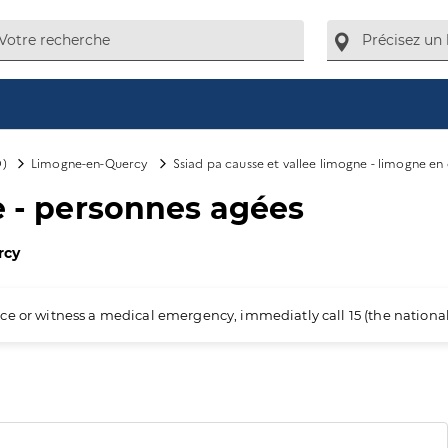
D)
Limogne-en-Quercy
Ssiad pa causse et vallee limogne - limogne en
le - personnes agées
rcy
ience or witness a medical emergency, immediatly call 15 (the nation