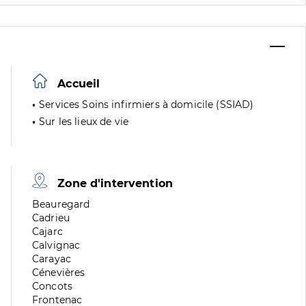
Accueil
Services Soins infirmiers à domicile (SSIAD)
Sur les lieux de vie
Zone d'intervention
Zone
Beauregard
de
Zone
Cadrieu
division
de
Zone
Cajarc
division
de
Zone
Calvignac
division
de
Zone
Carayac
division
de
Zone
Cénevières
division
de
Zone
Concots
division
de
Zone
Frontenac