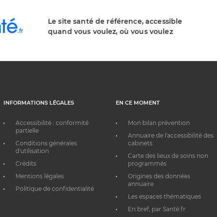
Le site santé de référence, accessible
quand vous voulez, où vous voulez
INFORMATIONS LÉGALES
EN CE MOMENT
Accessibilité : conformité
Mon bilan prévention
partielle
Annuaire de l'accessibilité des
Conditions générales
cabinets
d'utilisation
Carte des lieux de soins non
Crédits
programmés
Mentions légales
Origines des données
annuaire
Politique de confidentialité
Les espaces thématiques
En bref, par Santé.fr