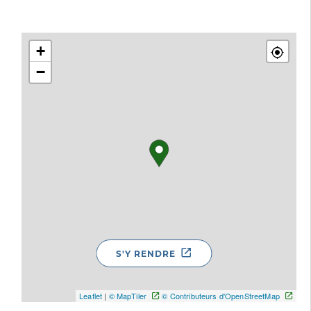
+
−
S'Y RENDRE
Leaflet
|
© MapTiler
© Contributeurs d'OpenStreetMap