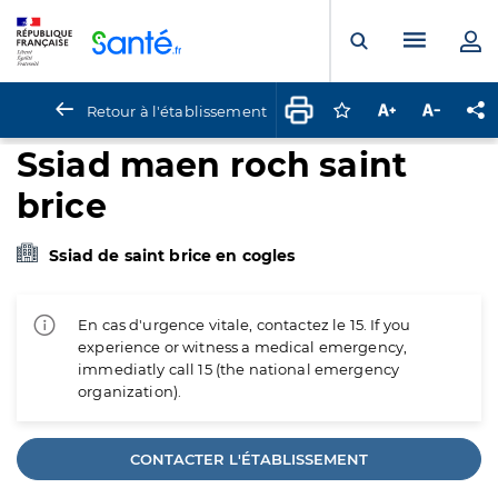
Panneau de gestion des cookies
Menu pr
Ouvrir la rech
Retour à l'établissement
Connectez-vous pour
Augmenter la t
Diminuer 
Pa
Ssiad maen roch saint
brice
Ssiad de saint brice en cogles
En cas d'urgence vitale, contactez le 15. If you
experience or witness a medical emergency,
immediatly call 15 (the national emergency
organization).
CONTACTER L'ÉTABLISSEMENT