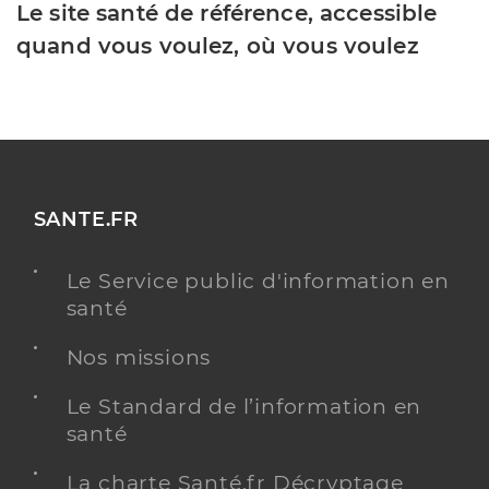
Le site santé de référence, accessible
quand vous voulez, où vous voulez
SANTE.FR
Le Service public d'information en
santé
Nos missions
Le Standard de l’information en
santé
La charte Santé.fr Décryptage