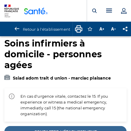
Panneau de gestion des cookies
Menu pr
Ouvrir la rech
Retour à l'établissement
Connectez-vous pour
Augmenter la t
Diminuer 
Pa
Soins infirmiers à
domicile - personnes
agées
Ssiad adom trait d union - marciac plaisance
En cas d'urgence vitale, contactez le 15. If you
experience or witness a medical emergency,
immediatly call 15 (the national emergency
organization).