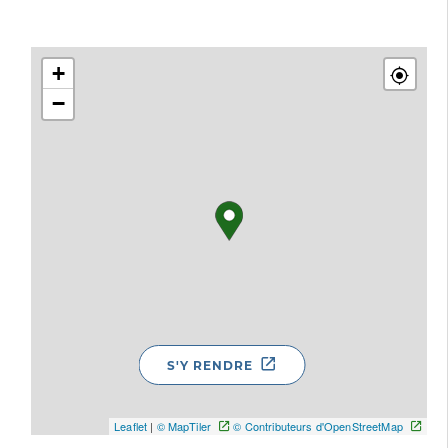
+
−
S'Y RENDRE
Leaflet
|
© MapTiler
© Contributeurs d'OpenStreetMap