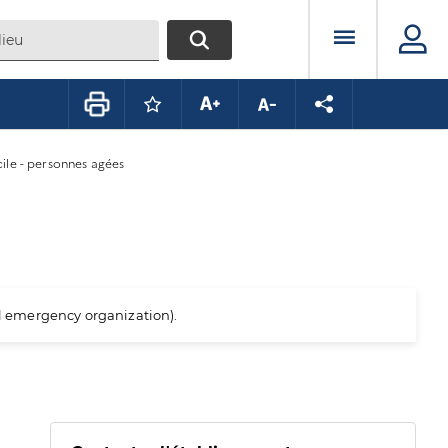
Menu prin
RECHERCHER
Connectez-vous pour mettre ce conte
Augmenter la taille du texte
Diminuer la taille du te
Partager la pag
cile - personnes agées
al emergency organization).