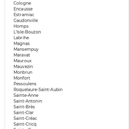
division
de
Zone
Cologne
division
de
Zone
Encausse
division
de
Zone
Estramiac
division
de
Zone
Gaudonville
division
de
Zone
Homps
division
de
Zone
L'Isle-Bouzon
division
de
Zone
Labrihe
division
de
Zone
Magnas
division
de
Zone
Mansempuy
division
de
Zone
Maravat
division
de
Zone
Mauroux
division
de
Zone
Mauvezin
division
de
Zone
Monbrun
division
de
Zone
Monfort
division
de
Zone
Pessoulens
division
de
Zone
Roquelaure-Saint-Aubin
division
de
Zone
Sainte-Anne
division
de
Zone
Saint-Antonin
division
de
Zone
Saint-Brès
division
de
Zone
Saint-Clar
division
de
Zone
Saint-Créac
division
de
Zone
Saint-Cricq