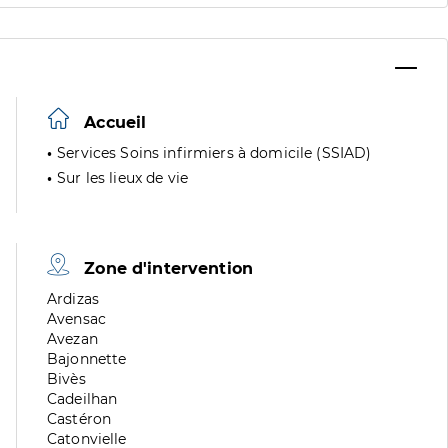
Accueil
Services Soins infirmiers à domicile (SSIAD)
Sur les lieux de vie
Zone d'intervention
Zone
Ardizas
de
Zone
Avensac
division
de
Zone
Avezan
division
de
Zone
Bajonnette
division
de
Zone
Bivès
division
de
Zone
Cadeilhan
division
de
Zone
Castéron
division
de
Zone
Catonvielle