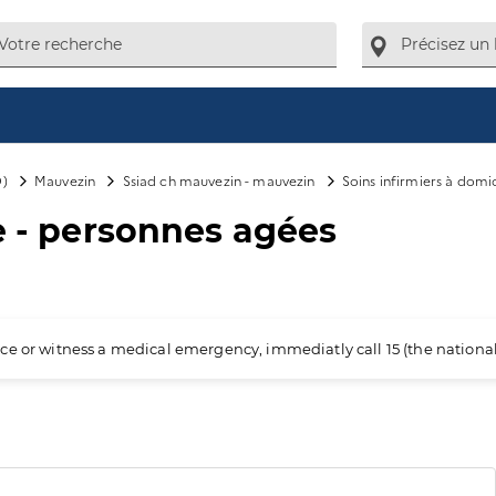
D)
Mauvezin
Ssiad ch mauvezin - mauvezin
Soins infirmiers à domi
le - personnes agées
ience or witness a medical emergency, immediatly call 15 (the nation