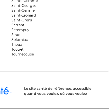
division
de
Zone
Sainte-Gemme
division
de
Zone
Saint-Georges
division
de
Zone
Saint-Germier
division
de
Zone
Saint-Léonard
division
de
Zone
Saint-Orens
division
de
Zone
Sarrant
division
de
Zone
Sérempuy
division
de
Zone
Sirac
division
de
Zone
Solomiac
division
de
Zone
Thoux
division
de
Zone
Touget
division
de
Zone
Tournecoupe
division
de
division
Le site santé de référence, accessible
quand vous voulez, où vous voulez