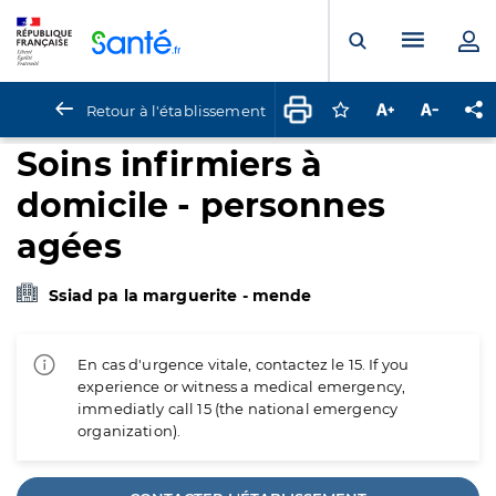
Panneau de gestion des cookies
Menu pr
Ouvrir la rech
Retour à l'établissement
Connectez-vous pour
Augmenter la t
Diminuer 
Pa
Soins infirmiers à
domicile - personnes
agées
Ssiad pa la marguerite - mende
En cas d'urgence vitale, contactez le 15. If you
experience or witness a medical emergency,
immediatly call 15 (the national emergency
organization).