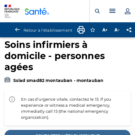
Panneau de gestion des cookies
Menu pr
Ouvrir la rech
Retour à l'établissement
Connectez-vous pour
Augmenter la t
Diminuer 
Pa
Soins infirmiers à
domicile - personnes
agées
Ssiad smad82 montauban - montauban
En cas d'urgence vitale, contactez le 15. If you
experience or witness a medical emergency,
immediatly call 15 (the national emergency
organization).