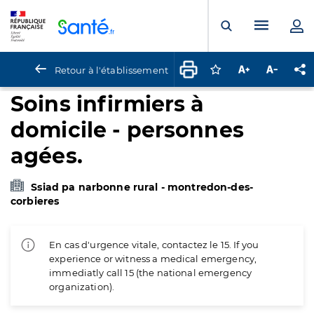
Panneau de gestion des cookies
Menu pr
Ouvrir la rech
Retour à l'établissement
Connectez-vous pour
Augmenter la t
Diminuer 
Pa
Soins infirmiers à
domicile - personnes
agées.
Ssiad pa narbonne rural - montredon-des-
corbieres
En cas d'urgence vitale, contactez le 15. If you
experience or witness a medical emergency,
immediatly call 15 (the national emergency
organization).