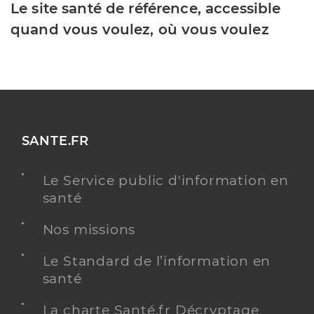
Le site santé de référence, accessible
quand vous voulez, où vous voulez
SANTE.FR
Le Service public d'information en
santé
Nos missions
Le Standard de l’information en
santé
La charte Santé.fr Décryptage