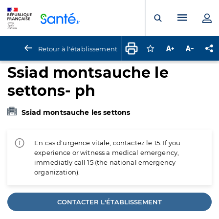
Panneau de gestion des cookies
Menu pr
Ouvrir la rech
Retour à l'établissement
Connectez-vous pour
Augmenter la t
Diminuer 
Pa
Ssiad montsauche le
settons- ph
Ssiad montsauche les settons
En cas d'urgence vitale, contactez le 15. If you
experience or witness a medical emergency,
immediatly call 15 (the national emergency
organization).
CONTACTER L'ÉTABLISSEMENT