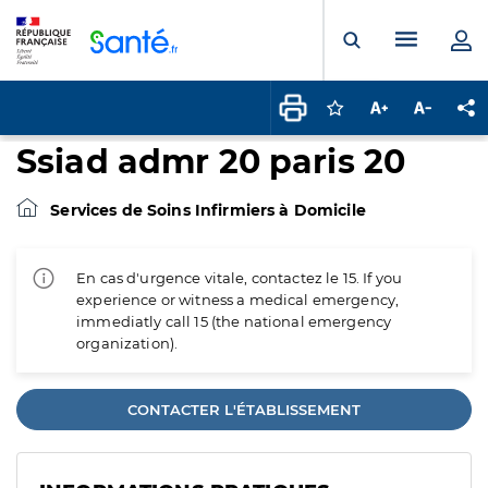
Panneau de gestion des cookies
Menu pr
Ouvrir la rech
Connectez-vous pour
Augmenter la t
Diminuer 
Pa
Ssiad admr 20 paris 20
Services de Soins Infirmiers à Domicile
En cas d'urgence vitale, contactez le 15. If you
experience or witness a medical emergency,
immediatly call 15 (the national emergency
organization).
CONTACTER L'ÉTABLISSEMENT