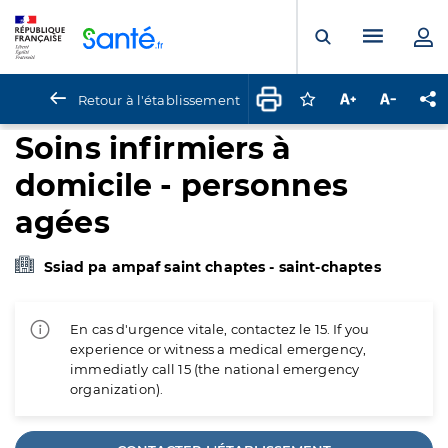
Panneau de gestion des cookies
Menu pr
Ouvrir la rech
Retour à l'établissement
Connectez-vous pour
Augmenter la t
Diminuer 
Pa
Soins infirmiers à
domicile - personnes
agées
Ssiad pa ampaf saint chaptes - saint-chaptes
En cas d'urgence vitale, contactez le 15. If you
experience or witness a medical emergency,
immediatly call 15 (the national emergency
organization).