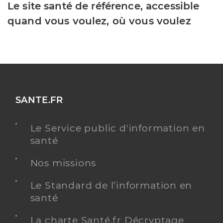
Le site santé de référence, accessible
quand vous voulez, où vous voulez
SANTE.FR
Le Service public d'information en
santé
Nos missions
Le Standard de l’information en
santé
La charte Santé.fr Décryptage