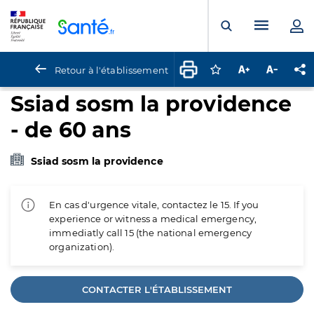
Panneau de gestion des cookies
Menu pr
Ouvrir la rech
Retour à l'établissement
Connectez-vous pour
Augmenter la t
Diminuer 
Pa
Ssiad sosm la providence
- de 60 ans
Ssiad sosm la providence
En cas d'urgence vitale, contactez le 15. If you
experience or witness a medical emergency,
immediatly call 15 (the national emergency
organization).
CONTACTER L'ÉTABLISSEMENT