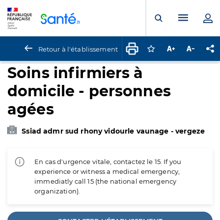
Panneau de gestion des cookies
Menu pr
Ouvrir la rech
Retour à l'établissement
Connectez-vous pour
Augmenter la t
Diminuer 
Pa
Soins infirmiers à
domicile - personnes
agées
Ssiad admr sud rhony vidourle vaunage - vergeze
En cas d'urgence vitale, contactez le 15. If you
experience or witness a medical emergency,
immediatly call 15 (the national emergency
organization).