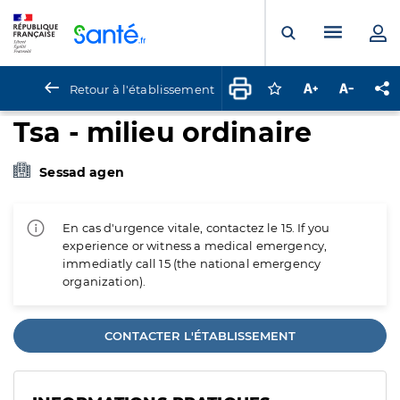
Panneau de gestion des cookies
Menu pr
Ouvrir la rech
Retour à l'établissement
Connectez-vous pour
Augmenter la t
Diminuer 
Pa
Tsa - milieu ordinaire
Sessad agen
En cas d'urgence vitale, contactez le 15. If you
experience or witness a medical emergency,
immediatly call 15 (the national emergency
organization).
CONTACTER L'ÉTABLISSEMENT