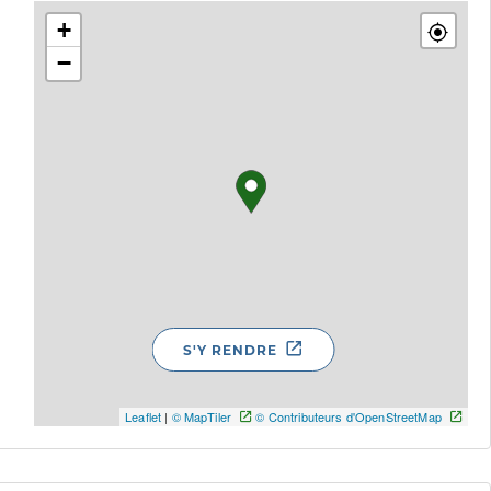
+
−
S'Y RENDRE
Leaflet
|
© MapTiler
© Contributeurs d'OpenStreetMap