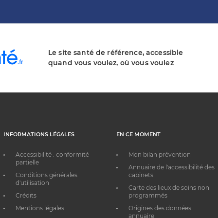
Le site santé de référence, accessible
quand vous voulez, où vous voulez
INFORMATIONS LÉGALES
EN CE MOMENT
Accessibilité : conformité
Mon bilan prévention
partielle
Annuaire de l'accessibilité des
Conditions générales
cabinets
d'utilisation
Carte des lieux de soins non
Crédits
programmés
Mentions légales
Origines des données
annuaire