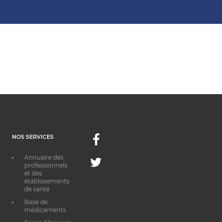
NOS SERVICES
Facebook
Annuaire des
Twitter
professionnels
et des
établissements
de santé
Base de
médicaments