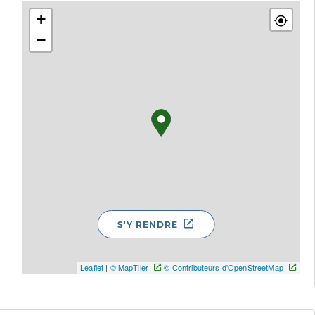
+
−
S'Y RENDRE
Leaflet
|
© MapTiler
© Contributeurs d'OpenStreetMap