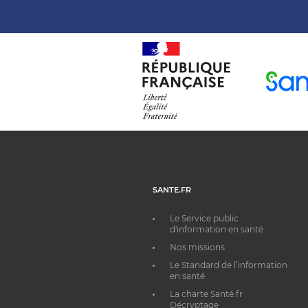
SANTE.FR
Le Service public
d'information en santé
Nos missions
Le Standard de l’information
en santé
La charte Santé.fr
Décryptage