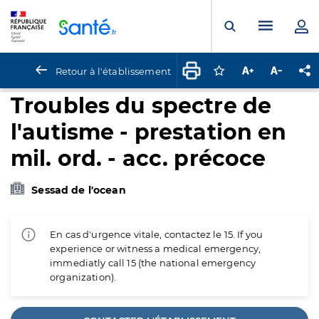
Panneau de gestion des cookies
Menu pr
Ouvrir la rech
Retour à l'établissement
Connectez-vous pour
Augmenter la t
Diminuer 
Pa
Troubles du spectre de
l'autisme - prestation en
mil. ord. - acc. précoce
Sessad de l'ocean
En cas d'urgence vitale, contactez le 15. If you
experience or witness a medical emergency,
immediatly call 15 (the national emergency
organization).