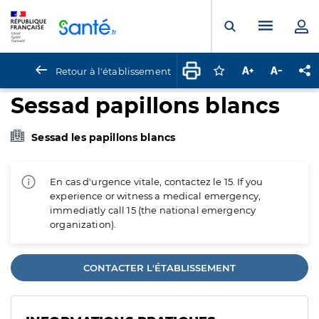
Panneau de gestion des cookies
Menu pr
Ouvrir la rech
Retour à l'établissement
Connectez-vous pour
Augmenter la t
Diminuer 
Pa
Sessad papillons blancs
Sessad les papillons blancs
En cas d'urgence vitale, contactez le 15. If you
experience or witness a medical emergency,
immediatly call 15 (the national emergency
organization).
CONTACTER L'ÉTABLISSEMENT