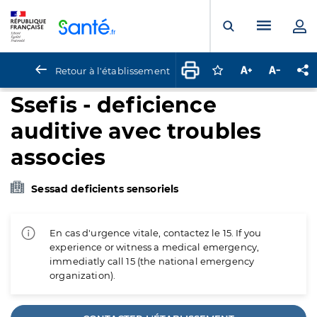
Panneau de gestion des cookies
Menu pr
Ouvrir la rech
Retour à l'établissement
Connectez-vous pour
Augmenter la t
Diminuer 
Pa
Ssefis - deficience
auditive avec troubles
associes
Sessad deficients sensoriels
En cas d'urgence vitale, contactez le 15. If you
experience or witness a medical emergency,
immediatly call 15 (the national emergency
organization).